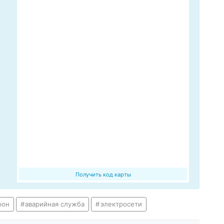
Получить код карты
фон
аварийная служба
электросети