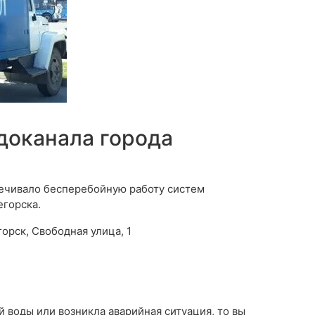
доканала города
печивало бесперебойную работу систем
егорска.
горск, Свободная улица, 1
й воды или возникла аварийная ситуация, то вы