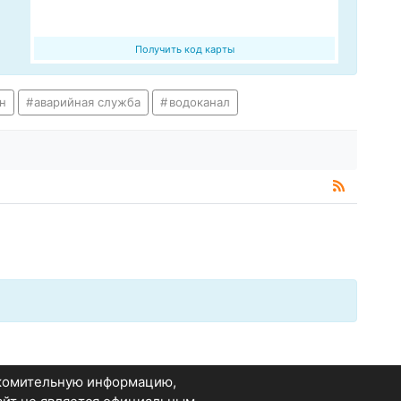
Получить код карты
н
аварийная служба
водоканал
акомительную информацию,