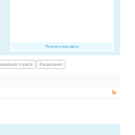
Получить код карты
варийная служба
водоканал