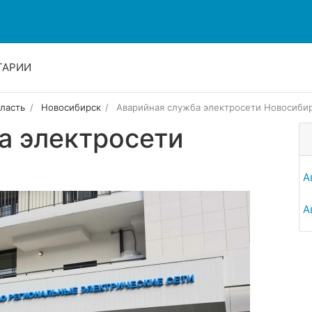
ТАРИИ
ласть
Новосибирск
Аварийная служба электросети Новосиби
а электросети
А
А