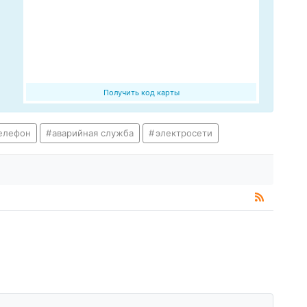
Получить код карты
елефон
аварийная служба
электросети