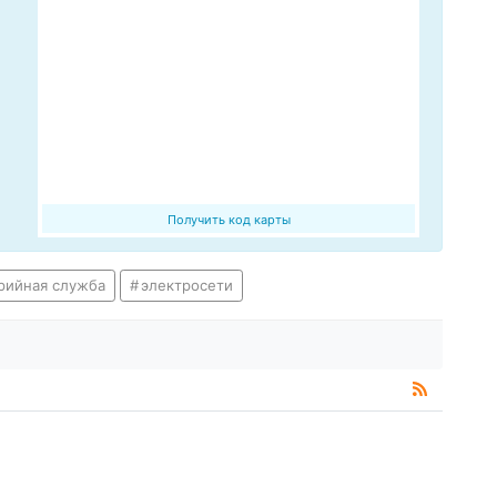
Получить код карты
рийная служба
электросети