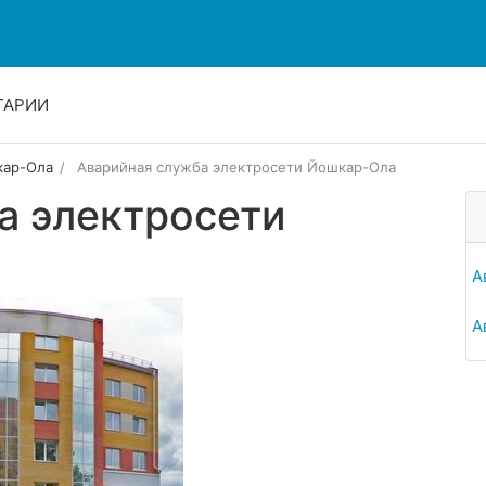
ТАРИИ
ар-Ола
Аварийная служба электросети Йошкар-Ола
а электросети
А
А