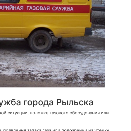
лужба города Рыльска
ной ситуации, поломке газового оборудования или
 появления запаха газа или подозрении на утечку,