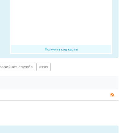
Получить код карты
варийная служба
газ