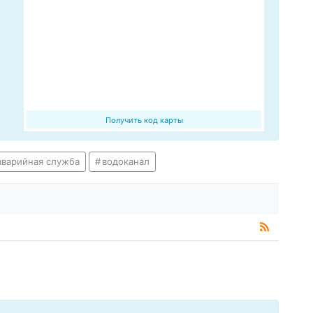
Получить код карты
аварийная служба
водоканал