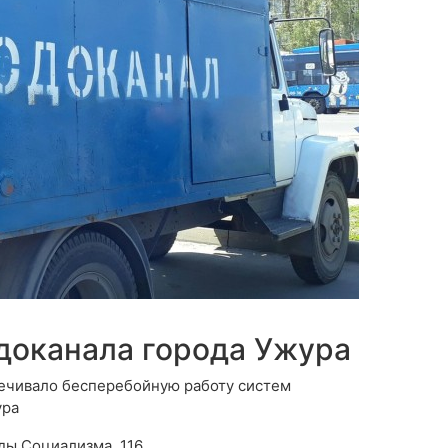
доканала города Ужура
печивало бесперебойную работу систем
ура
еды Социализма, 116