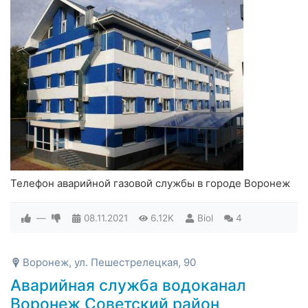
Телефон аварийной газовой службы в городе Воронеж
—
08.11.2021
6.12K
Biol
4
Воронеж, ул. Пешестрелецкая, 90
Аварийная служба водоканал
Воронеж Советский район