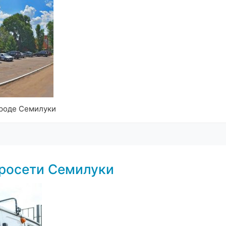
ороде Семилуки
тросети Семилуки