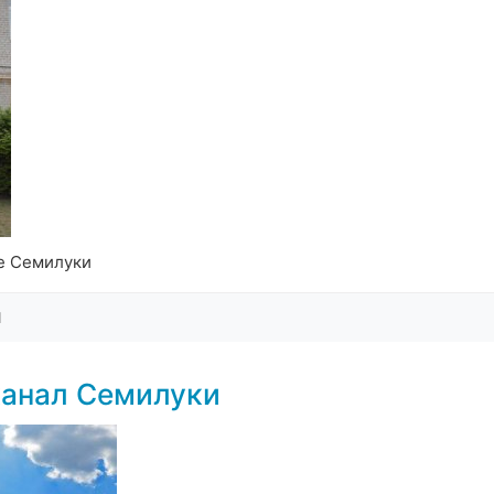
де Семилуки
1
канал Семилуки