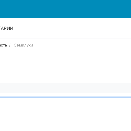
ТАРИИ
асть
Семилуки