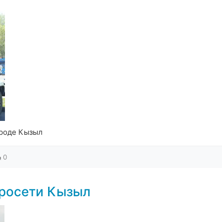
ороде Кызыл
0
тросети Кызыл