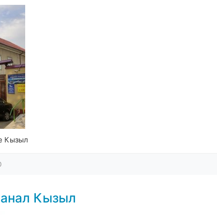
де Кызыл
0
канал Кызыл