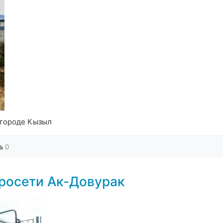
 городе Кызыл
0
росети Ак-Довурак