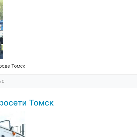
роде Томск
0
росети Томск