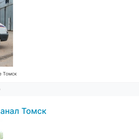
е Томск
0
анал Томск