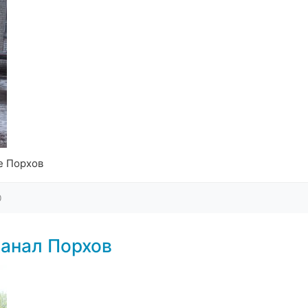
е Порхов
0
анал Порхов