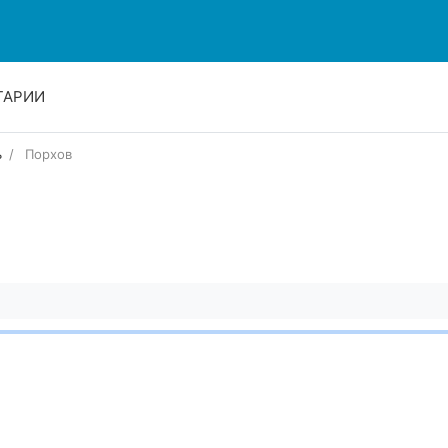
ТАРИИ
ь
Порхов