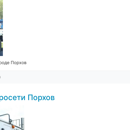
роде Порхов
0
росети Порхов