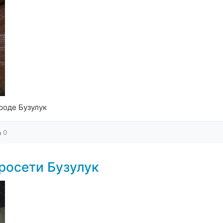
роде Бузулук
0
росети Бузулук