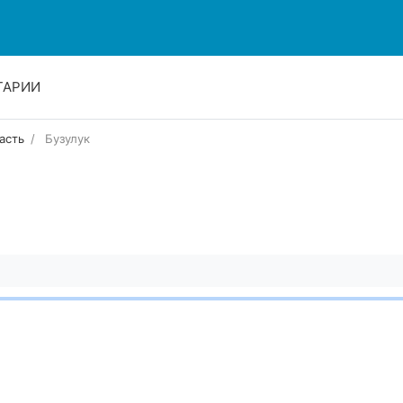
ТАРИИ
асть
Бузулук