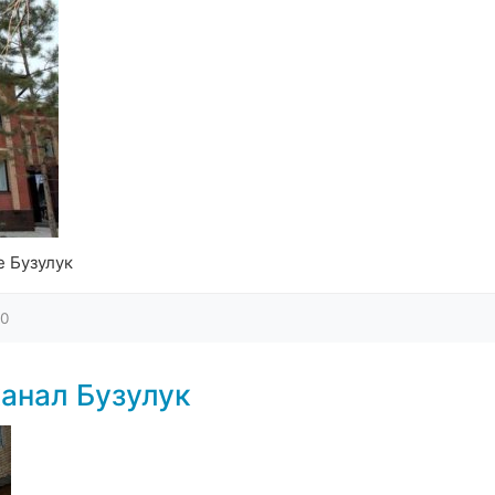
е Бузулук
0
анал Бузулук