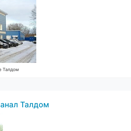
е Талдом
канал Талдом