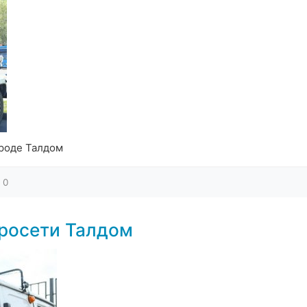
ороде Талдом
0
росети Талдом