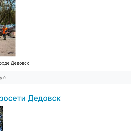
роде Дедовск
0
росети Дедовск