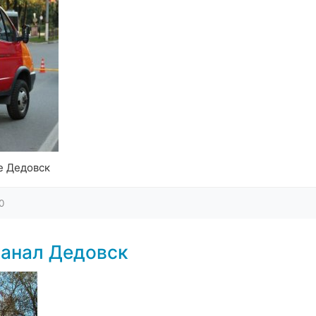
е Дедовск
0
канал Дедовск