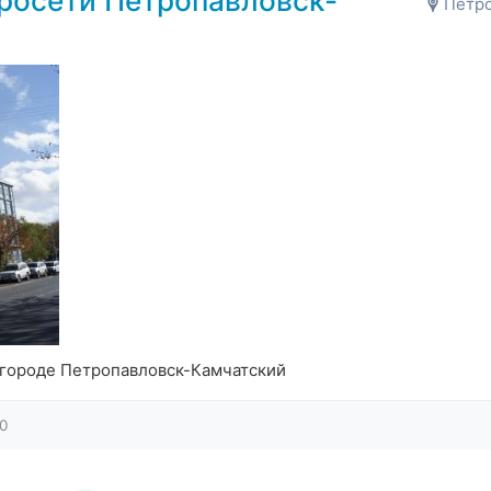
росети Петропавловск-
Петро
 городе Петропавловск-Камчатский
0