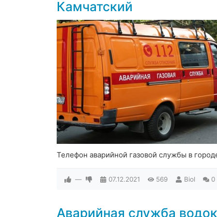
Камчатский
Телефон аварийной газовой службы в город
—
07.12.2021
569
Biol
0
Аварийная служба водок