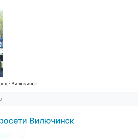
ороде Вилючинск
0
тросети Вилючинск