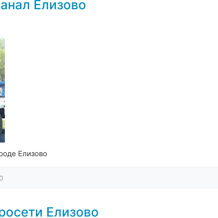
анал Елизово
роде Елизово
0
росети Елизово