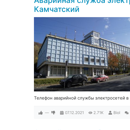
Аварийная служба элект
Камчатский
Телефон аварийной службы электросетей в
—
07.12.2021
2.71K
Biol