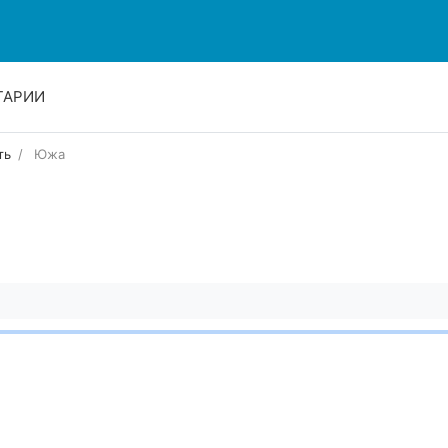
ТАРИИ
ть
Южа