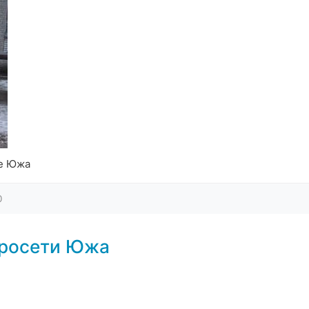
де Южа
0
тросети Южа