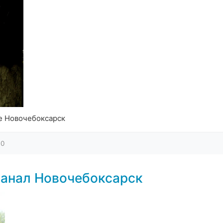
е Новочебоксарск
0
канал Новочебоксарск