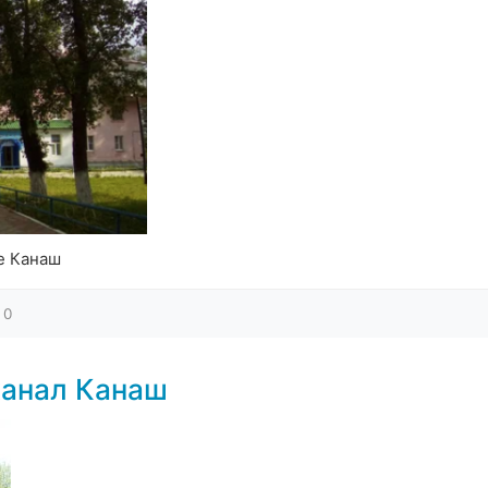
е Канаш
0
канал Канаш