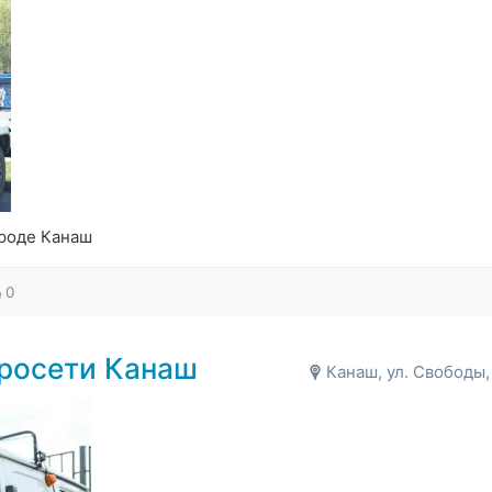
ороде Канаш
0
росети Канаш
Канаш, ул. Свободы,