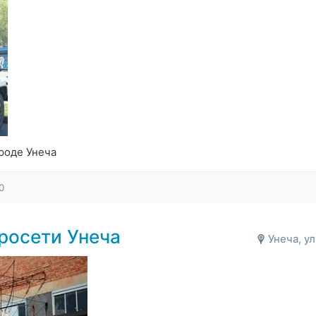
роде Унеча
0
росети Унеча
Унеча, у