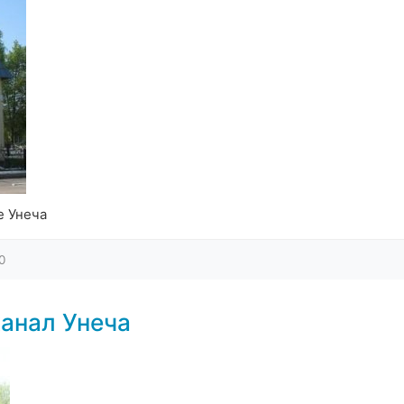
е Унеча
0
анал Унеча